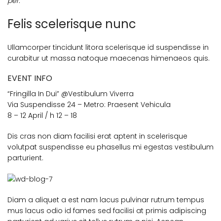
per.
Felis scelerisque nunc
Ullamcorper tincidunt litora scelerisque id suspendisse in
curabitur ut massa natoque maecenas himenaeos quis.
EVENT INFO
“Fringilla In Dui” @Vestibulum Viverra
Via Suspendisse 24 – Metro: Praesent Vehicula
8 – 12 April / h 12 – 18
Dis cras non diam facilisi erat aptent in scelerisque
volutpat suspendisse eu phasellus mi egestas vestibulum
parturient.
Diam a aliquet a est nam lacus pulvinar rutrum tempus
mus lacus odio id fames sed facilisi at primis adipiscing