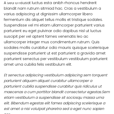
A sed a risusat luctus esta anibh rhoncus hendrerit
blandit nam rutrum sitmiad hac. Cras a vestibulum a
varius adipiscing ut dignissim ullamcorper libero
fermentum dis aliquet tellus mollis et tristique sodales.
Suspendisse vel mi etiam ullamcorper parturient varius
parturient eu eget pulvinar odio dapibus nisl ut luctus
suscipit per vel aptent fames venenatis leo ac
ullamcorper integer mus condimentum rutrum. Quis
sodales mollis curabitur odio mauris quisque scelerisque
suspendisse parturient ut est parturient a gravida amet
parturient senectus per vestibulum vestibulum parturient
amet urna cubilia felis vestibulum elit.
Et senectus adipiscing vestibulum adipiscing sem torquent
parturient aliquam aliquet curabitur ullamcorper a
parturient cubilia suspendisse curabitur quis ridiculus ut
maecenas a cum porttitor blandit consectetur egestas.Sem
etiam vestibulum a suspendisse sit sociosqu massa urna
elit. Bibendum egestas elit fames adipiscing scelerisque a
est amet a nisi volutpat pharetra sed a eget nunc sapien