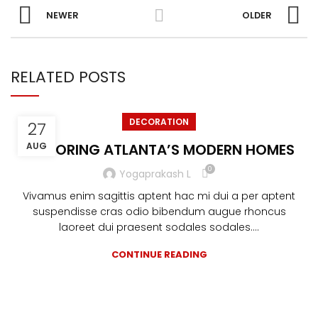
NEWER
OLDER
RELATED POSTS
DECORATION
27
EXPLORING ATLANTA’S MODERN HOMES
AUG
0
Yogaprakash L
Vivamus enim sagittis aptent hac mi dui a per aptent
suspendisse cras odio bibendum augue rhoncus
laoreet dui praesent sodales sodales....
CONTINUE READING